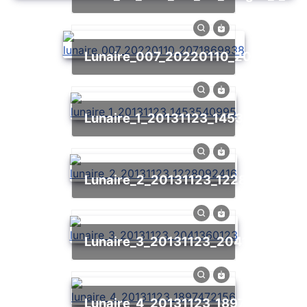
lunaire_007_20220110_20718698
lunaire_1_20131123_1453540995
lunaire_2_20131123_1228092416
lunaire_3_20131123_2041360123
lunaire_4_20131123_1897472156