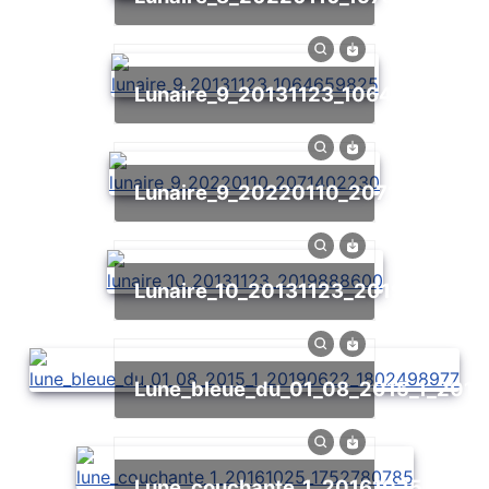
lunaire_9_20131123_1064659825
lunaire_9_20220110_2071402230
lunaire_10_20131123_2019888600
lune_bleue_du_01_08_2015_1_20
lune_couchante_1_20161025_1752