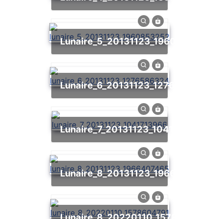
lunaire_5_20131123_1960853252
lunaire_6_20131123_1276586324
lunaire_7_20131123_1041713966
lunaire_8_20131123_1966407465
lunaire_8_20220110_1578604791