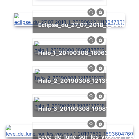
eclipse_du_27_07_2018_1_2019062
halo_1_20190308_1896338612
halo_2_20190308_1213510171
halo_3_20190308_1998172018
leve_de_lune_sur_les_vosges_1_